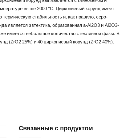
. Циркониевый корунд выплавляется с глиноземом и
температуре выше 2000 °C. Циркониевый корунд имеет
 термическую стабильность и, как правило, серо-
да является эвтектика, образованная a-Al2O3 и Al2O3-
акже имеется небольшое количество стеклянной фазы. В
унд (ZrO2 25%) и 40 циркониевый корунд (ZrO2 40%).
Связанные с продуктом