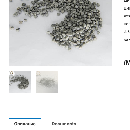
Ци
ци
же
ко
Zr
за
/
Описание
Documents