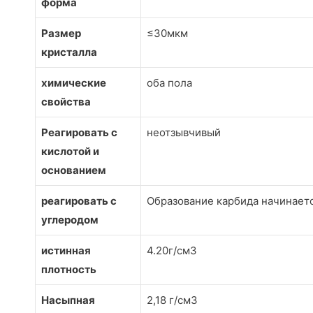
форма
Размер
≤30мкм
кристалла
химические
оба пола
свойства
Реагировать с
неотзывчивый
кислотой и
основанием
реагировать с
Образование карбида начинаетс
углеродом
истинная
4.20г/см3
плотность
Насыпная
2,18 г/см3