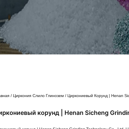
авная
/
Циркония Слило Глинозем
/ Циркониевый Корунд | Henan Sic
иркониевый корунд | Henan Sicheng Grindin