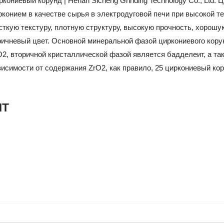
ркониевый корунд | Henan Sicheng Grinding Technology Co., Ltd
рконием в качестве сырья в электродуговой печи при высокой 
сткую текстуру, плотную структуру, высокую прочность, хорошую
ричневый цвет. Основной минеральной фазой циркониевого корун
O2, вторичной кристаллической фазой является бадделеит, а т
висимости от содержания ZrO2, как правило, 25 циркониевый кор
MT