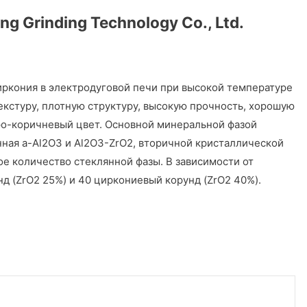
g Grinding Technology Co., Ltd.
иркония в электродуговой печи при высокой температуре
кстуру, плотную структуру, высокую прочность, хорошую
еро-коричневый цвет. Основной минеральной фазой
нная a-Al2O3 и Al2O3-ZrO2, вторичной кристаллической
ое количество стеклянной фазы. В зависимости от
д (ZrO2 25%) и 40 циркониевый корунд (ZrO2 40%).