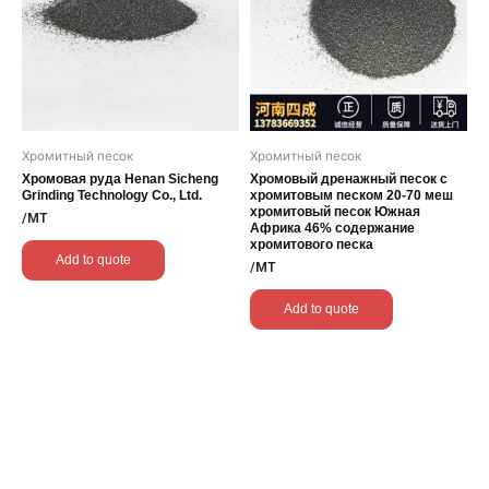
Хромитный песок
Хромитный песок
Хромовая руда Henan Sicheng
Хромовый дренажный песок с
Grinding Technology Co., Ltd.
хромитовым песком 20-70 меш
хромитовый песок Южная
/MT
Африка 46% содержание
хромитового песка
Add to quote
/MT
Add to quote