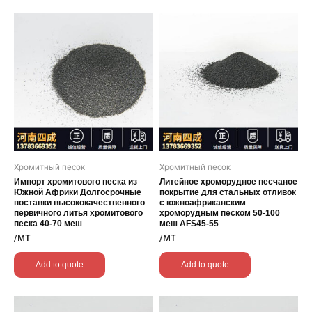
Хромитный песок
Хромитный песок
Импорт хромитового песка из
Литейное хроморудное песчаное
Южной Африки Долгосрочные
покрытие для стальных отливок
поставки высококачественного
с южноафриканским
первичного литья хромитового
хроморудным песком 50-100
песка 40-70 меш
меш AFS45-55
/MT
/MT
Add to quote
Add to quote