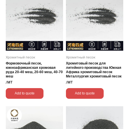
Хромитный песок
Хромитный песок
Формовочный песок,
Хромитовый песок для
южноафриканская хромовая
литейного производства Южная
руда 20-40 меш, 20-60 меш, 40-70
Африка хромитовый песок
меш
Металлургия хромитовый песок
/MT
/MT
Add to quote
Add to quote