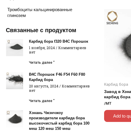
Тромбоциты кальцинированные
глинозем
Связанные с продуктом
Карбид бора f320 B4C Порошок
1 ноября, 2024
Комментариев
нет
Читать далее "
B4C Порошок F46 F54 F60 F80
Карбид бора
Карбид бора
20 августа, 2024
Комментариев
нет
Завод в Хэн
карбид бора
Читать далее "
/MT
Хэнань Чжэнчжоу
Add to q
производители карбида бора
высокочистый карбид бора 100
меш 120 меш 150 меш