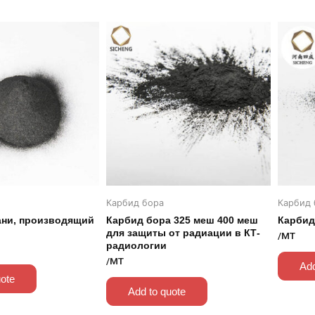
Карбид бора
Карбид 
ани, производящий
Карбид бора 325 меш 400 меш
Карбид
для защиты от радиации в КТ-
/MT
радиологии
/MT
Add
uote
Add to quote