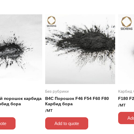
Без рубрики
Карбид 
й порошок карбида
B4C Порошок F46 F54 F60 F80
F180 F
рбид бора
Карбид бора
/MT
/MT
Add
uote
Add to quote