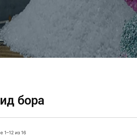
ид бора
 1–12 из 16