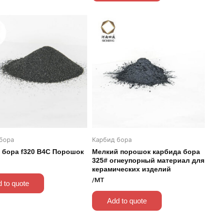
бора
Карбид бора
 бора f320 B4C Порошок
Мелкий порошок карбида бора
325# огнеупорный материал для
керамических изделий
/MT
 to quote
Add to quote