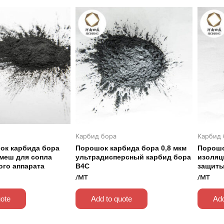
Карбид бора
Карбид 
ок карбида бора
Порошок карбида бора 0,8 мкм
Порошо
 меш для сопла
ультрадисперсный карбид бора
изоляц
ого аппарата
B4C
защиты
/MT
/MT
uote
Add to quote
Add