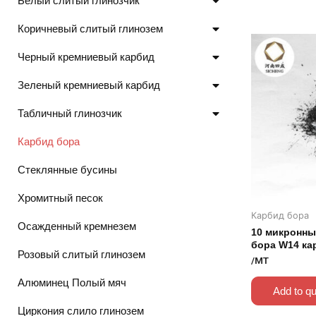
Белый слитый глинозчик
Коричневый слитый глинозем
Черный кремниевый карбид
Зеленый кремниевый карбид
Табличный глинозчик
Карбид бора
Стеклянные бусины
Хромитный песок
Карбид бора
Осажденный кремнезем
10 микронны
бора W14 ка
Розовый слитый глинозем
/MT
Алюминец Полый мяч
Add to q
Циркония слило глинозем