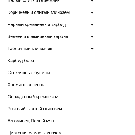
Белый слитый глинозчик
Коричневый слитый глинозем
Черный кремниевый карбид
Зеленый кремниевый карбид
Табличный глинозчик
Карбид бора
Стеклянные бусины
Хромитный песок
Осажденный кремнезем
Розовый слитый глинозем
Алюминец Полый мяч
Циркония слило глинозем