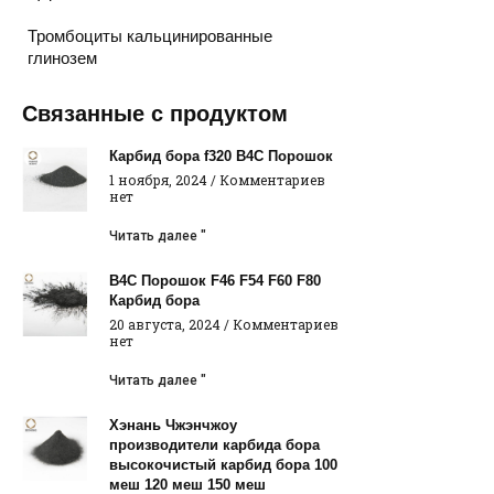
Тромбоциты кальцинированные
глинозем
Связанные с продуктом
Карбид бора f320 B4C Порошок
1 ноября, 2024
Комментариев
нет
Читать далее "
B4C Порошок F46 F54 F60 F80
Карбид бора
20 августа, 2024
Комментариев
нет
Читать далее "
Хэнань Чжэнчжоу
производители карбида бора
высокочистый карбид бора 100
меш 120 меш 150 меш